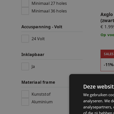
Minimaal 27 holes
Minimaal 36 holes
Axglo 
(zwart
€ 1.99
Accuspanning - Volt
Op voo
24 Volt
Navee 
SALES
Inklapbaar
-11%
Ja
Materiaal frame
Deze websit
Navee
Kunststof
We gebruiken coo
analyseren. We de
Aluminium
€ 1.679,
analysepartners,
Op voo
of die zij hebbe