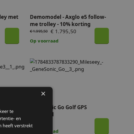
ley met
Demomodel - Axglo e5 follow-
me trolley - 10% korting
€ 1.795,50
€ 1.995,50
Op voorraad
GeneSonic Go Golf GPS handheld
×
)
GeneSonic Go Golf GPS
keer te
handheld
tentie- en
€ 229,00
 heeft verstrekt
Op voorraad