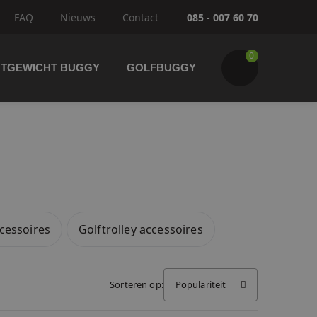
FAQ
Nieuws
Contact
085 - 007 60 70
0
HTGEWICHT BUGGY
GOLFBUGGY
Wijzig winkelwagen
IK GA BESTELLEN
cessoires
Golftrolley accessoires
Sorteren op:
Populariteit