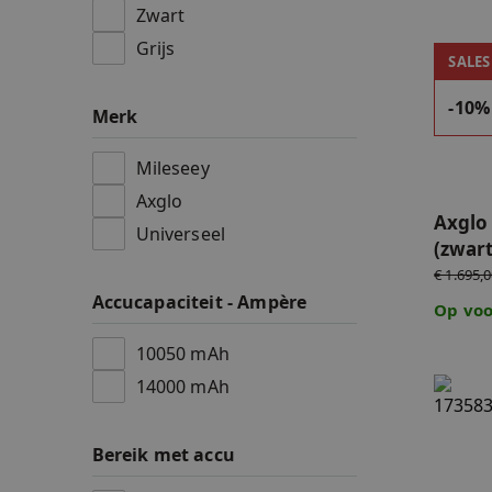
Zwart
Accessoires
Grijs
Axglo e
SALES
Accu's & Accul
-10%
Merk
Onderdelen
Mileseey
Axglo
Axglo 
Universeel
(zwart
€ 1.695,
Accucapaciteit - Ampère
Op voo
10050 mAh
14000 mAh
Axglo e
Bereik met accu