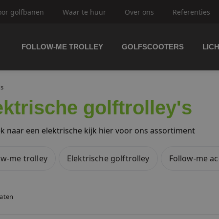
oor golfbanen
Waar te huur
Over ons
Referenties
FOLLOW-ME TROLLEY
GOLFSCOOTERS
LIC
trolley's
's
ektrische golftrolley's
ftrolley's
k naar een elektrische kijk hier voor ons assortiment
ow-me trolley
Elektrische golftrolley
Follow-me ac
olfbuggy's
taten