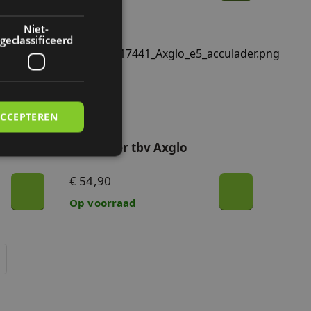
Niet-
geclassificeerd
 Golf GPS Speaker
Acculader tbv Axglo
ACCEPTEREN
le Golf
Acculader tbv Axglo
€ 54,90
rd
Op voorraad
elding en
 maken tussen
 om geldige
n hun website.