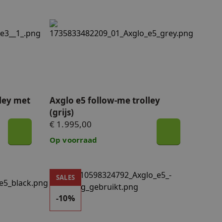
 met ULTRA accu (zwart)
Axglo e5 follow-me trolley (grijs)
ley met
Axglo e5 follow-me trolley
(grijs)
€ 1.995,00
Op voorraad
 met ULTRA accu (zwart)
Demomodel - Axglo e5 follow-me trolley - 10%
SALES
-10%