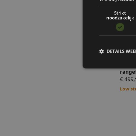
Strikt
noodzakelijk
GenePr
DETAILS WE
GeneP
range
€ 499,
S
Low st
Strikt noodzakelijke
accountbeheer. De we
Naam
__cf_bm