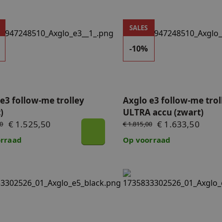
3 follow-me trolley (zwart)
Axglo e3 follow-me trolley
SALES
aders
-10%
e3 follow-me trolley
Axglo e3 follow-me trol
)
ULTRA accu (zwart)
€ 1.525,50
€ 1.633,50
00
€ 1.815,00
rraad
Op voorraad
5 follow-me trolley (zwart)
Axglo e5 follow-me trolley