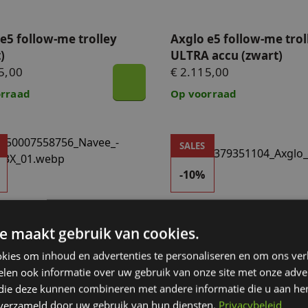
e5 follow-me trolley
Axglo e5 follow-me trol
)
ULTRA accu (zwart)
5,00
€ 2.115,00
rraad
Op voorraad
Birdie 3X follow-me
Axglo e3 remote (zwart)
SALES
-10%
e maakt gebruik van cookies.
 Birdie 3X follow-me
Axglo e3 remote (zwart
kies om inhoud en advertenties te personaliseren en om ons ver
len ook informatie over uw gebruik van onze site met onze adver
€ 1.494,31
€ 1.255,50
00
€ 1.395,00
 die deze kunnen combineren met andere informatie die u aan hen
rraad
Op voorraad
n verzameld door uw gebruik van hun diensten.
Privacybeleid