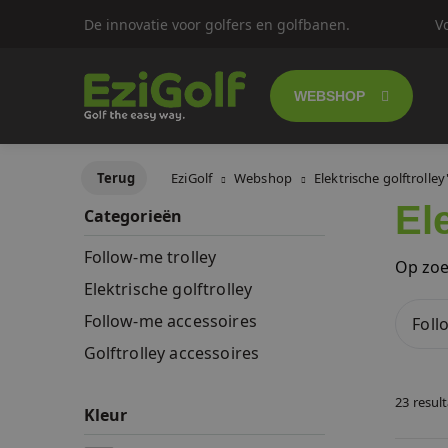
De innovatie voor golfers en golfbanen.
V
WEBSHOP
Follow-me golf
Terug
EziGolf
Webshop
Elektrische golftrolley
El
Categorieën
Elektrische gol
Follow-me trolley
Op zoe
Push trolley's
Elektrische golftrolley
Follow-me accessoires
Foll
Golfscooters
Golftrolley accessoires
Lichtgewicht g
23 resul
Kleur
SALES