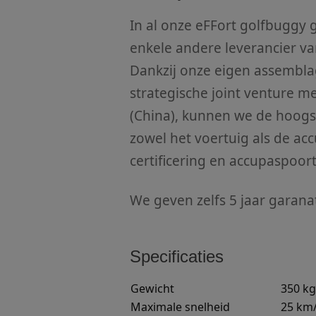
In al onze eFFort golfbuggy 
__cf_bm
enkele andere leverancier van
Dankzij onze eigen assemblage
CookieScriptConse
strategische joint venture m
(China), kunnen we de hoogst
PHPSESSID
zowel het voertuig als de ac
certificering en accupaspoort
We geven zelfs 5 jaar garanat
__cf_bm
Specificaties
Naam
Aanb
Gewicht
350 kg
Naam
Naam
fp_user_id
Aanb
/
Do
Naam
Maximale snelheid
25 km
Dome
__hssrc
hubspotutk
Hub