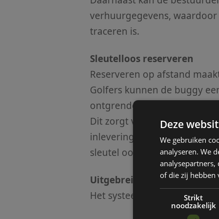
Daarnaast kan de bestuurde
verhuurgegevens, waardoor 
traceren is.
Sleutelloos reserveren
Reserveren op afstand maakt 
Golfers kunnen de buggy een
ontgrendelen, zelfs wanneer
Dit zorgt voor maximale flexibi
Deze websit
inleveringen. Uiteraard blijf
We gebruiken coo
sleutel ook mogelijk.
analyseren. We de
analysepartners,
of die zij hebbe
Uitgebreide functionaliteit
Het systeem biedt nog veel 
Strikt
noodzakelijk