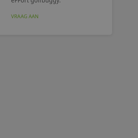
eFFort golfbuggy.
VRAAG AAN
RAAG AAN