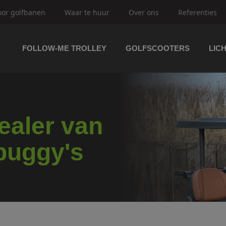
oor golfbanen
Waar te huur
Over ons
Referenties
FOLLOW-ME TROLLEY
GOLFSCOOTERS
LIC
trolley's
ftrolley's
dealer van
buggy's
olfbuggy's