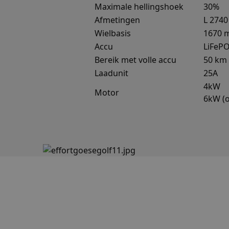
Maximale hellingshoek
30%
ANONCHK
Inc.
Micro
.ezig
Corp
Afmetingen
L 2740
.c.cla
_ga_C2P6CR8ECX
Wielbasis
1670 
MUID
Micro
Accu
LiFePO
Corp
__hssc
.clari
Bereik met volle accu
50 km
Laadunit
25A
MUID
_gat_UA-
Micro
4kW
195045828-1
Corp
Motor
.bing
6kW (o
SM
.c.cla
__hstc
MR
Micro
Corp
_ga
.c.cla
MR
Micro
Corp
.c.bi
test_cookie
Goog
_clck
.doub
SRM_B