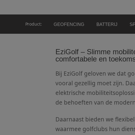
Accessoires
Product:
GEOFENCING
BATTERIJ
SP
Accu's & Accul
Onderdelen
EziGolf – Slimme mobilit
comfortabele en toekoms
Bij EziGolf geloven we dat go
vooral gezellig moet zijn. 
elektrische mobiliteitsoplos
de behoeften van de modern
Daarnaast bieden we flexibe
waarmee golfclubs hun dien