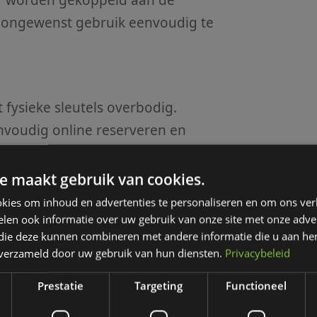
r worden gekoppeld aan de
ongewenst gebruik eenvoudig te
fysieke sleutels overbodig.
voudig online reserveren en
 er geen caddymaster aanwezig is.
liteit, bijvoorbeeld bij late
e maakt gebruik van cookies.
t het gebruik van een fysieke
kies om inhoud en advertenties te personaliseren en om ons ver
len ook informatie over uw gebruik van onze site met onze adver
 die deze kunnen combineren met andere informatie die u aan hen
n verzameld door uw gebruik van hun diensten.
Privacybeleid
en
meer handige features:
Prestatie
Targeting
Functioneel