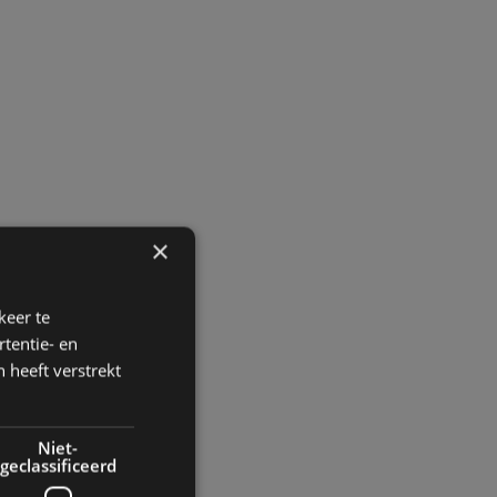
×
keer te
tentie- en
 heeft verstrekt
Niet-
geclassificeerd