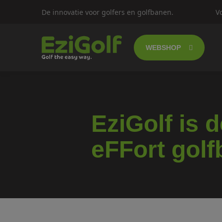
De innovatie voor golfers en golfbanen.
V
WEBSHOP
Follow-me golf
Elektrische gol
EziGolf is 
Push trolley's
eFFort golf
Golfscooters
Lichtgewicht g
SALES