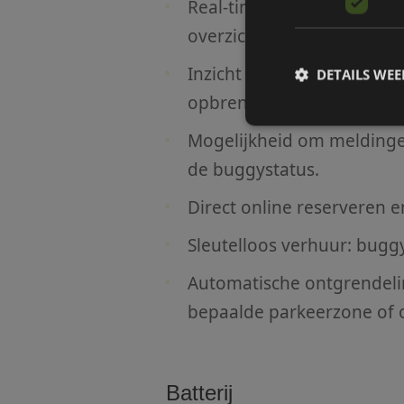
Real-time info over snelhe
overzichtelijk dashboard.
Inzicht in verhuurgegeven
DETAILS WE
opbrengsten en gebruikers
Mogelijkheid om meldingen
S
de buggystatus.
Strikt noodzakelijke
Direct online reserveren e
accountbeheer. De we
Sleutelloos verhuur: buggy
Naam
__cf_bm
Automatische ontgrendeli
bepaalde parkeerzone of o
__cf_bm
Batterij
__cf_bm