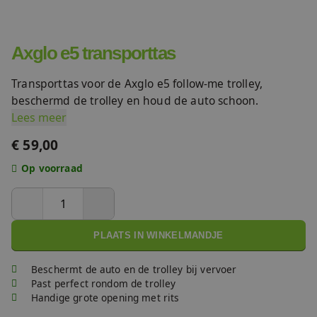
FAQ
Accessoires
Axglo e5 transporttas
Nieuws
Accu's & Acculaders
Transporttas voor de Axglo e5 follow-me trolley,
Contact
beschermd de trolley en houd de auto schoon.
Lees meer
Onderdelen
€ 59,00
Op voorraad
PLAATS IN WINKELMANDJE
Beschermt de auto en de trolley bij vervoer
Past perfect rondom de trolley
Handige grote opening met rits