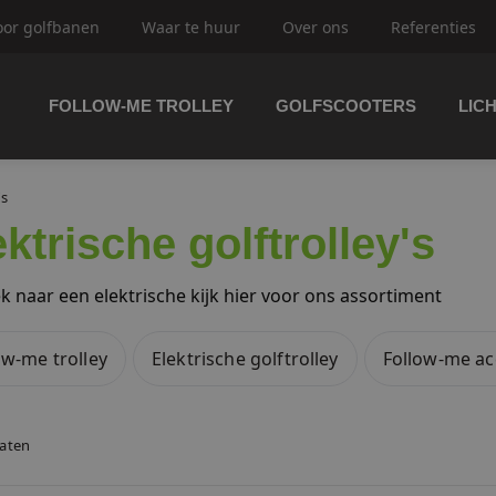
oor golfbanen
Waar te huur
Over ons
Referenties
FOLLOW-ME TROLLEY
GOLFSCOOTERS
LIC
trolley's
's
ektrische golftrolley's
ftrolley's
k naar een elektrische kijk hier voor ons assortiment
ow-me trolley
Elektrische golftrolley
Follow-me ac
olfbuggy's
taten