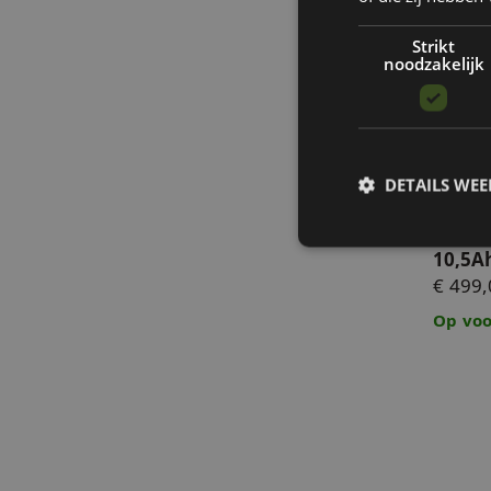
Strikt
noodzakelijk
Axglo e
DETAILS WE
Axglo 
10,5A
€ 499,
S
Op voo
Strikt noodzakelijke
accountbeheer. De we
Naam
__cf_bm