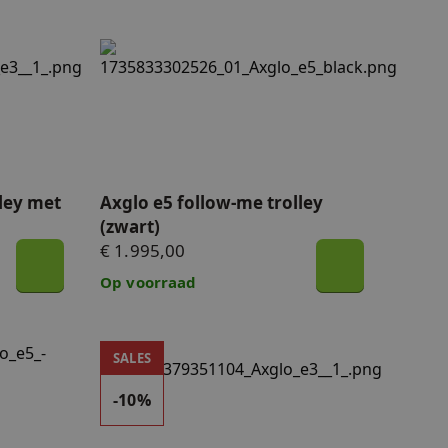
 met ULTRA accu (zwart)
Axglo e5 follow-me trolley (zwart)
ley met
Axglo e5 follow-me trolley
(zwart)
€ 1.995,00
Op voorraad
ow-me trolley - 10% korting
Axglo e3 remote (zwart)
SALES
-10%