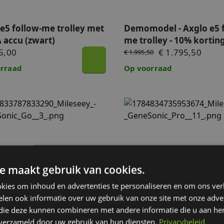
e5 follow-me trolley met
Demomodel - Axglo e5 f
 accu (zwart)
me trolley - 10% kortin
5,00
€ 1.795,50
€ 1.995,50
rraad
Op voorraad
nic Go Golf GPS handheld
GeneSonic Pro detachable
e maakt gebruik van cookies.
onic Go Golf GPS
GeneSonic Pro detachab
kies om inhoud en advertenties te personaliseren en om ons ver
eld
GPS Speaker
len ook informatie over uw gebruik van onze site met onze adver
00
€ 299,00
 die deze kunnen combineren met andere informatie die u aan hen
rraad
Op voorraad
n verzameld door uw gebruik van hun diensten.
Privacybeleid