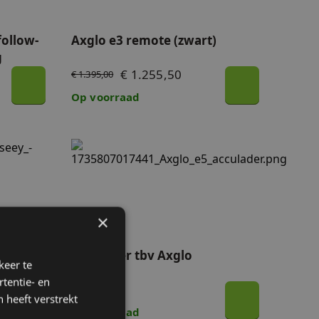
ollow-
Axglo e3 remote (zwart)
g
€ 1.255,50
€ 1.395,00
Op voorraad
 Golf GPS Speaker
Acculader tbv Axglo
×
le Golf
Acculader tbv Axglo
keer te
tentie- en
€ 54,90
 heeft verstrekt
Op voorraad