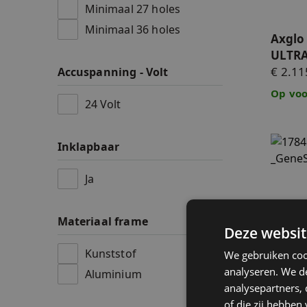
Minimaal 27 holes
Minimaal 36 holes
Axglo 
ULTRA
€ 2.11
Accuspanning - Volt
Op voo
24 Volt
GeneSo
Inklapbaar
Ja
Materiaal frame
Deze websit
GeneS
Kunststof
We gebruiken coo
handh
analyseren. We de
Aluminium
€ 229,
analysepartners,
Op voo
of die zij hebbe