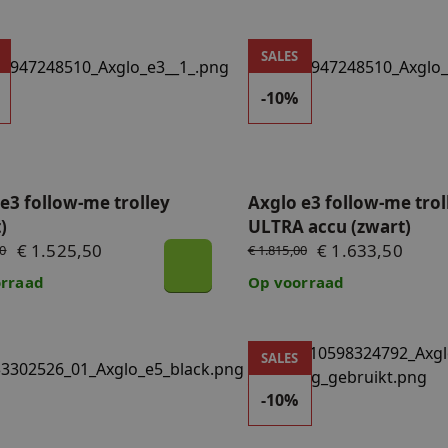
3 follow-me trolley (zwart)
Axglo e3 follow-me trolley
SALES
aders
-10%
e3 follow-me trolley
Axglo e3 follow-me trol
)
ULTRA accu (zwart)
€ 1.525,50
€ 1.633,50
00
€ 1.815,00
rraad
Op voorraad
e5 follow-me trolley met ULTRA accu (zwart)
Demomodel - Axglo e5 foll
SALES
-10%