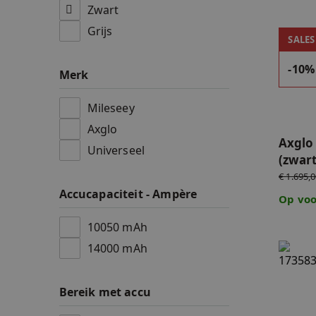
Zwart
Accessoires
Grijs
Axglo e
SALES
Accu's & Accul
-10%
Merk
Onderdelen
Mileseey
Axglo
Axglo 
Universeel
(zwart
€ 1.695,
Accucapaciteit - Ampère
Op voo
10050 mAh
14000 mAh
Axglo 
Bereik met accu