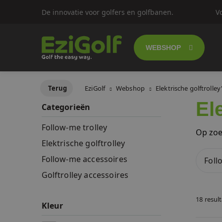
De innovatie voor golfers en golfbanen.
V
WEBSHOP
Follow-me golf
Terug
EziGolf
Webshop
Elektrische golftrolley
El
Categorieën
Elektrische gol
Follow-me trolley
Op zoe
Push trolley's
Elektrische golftrolley
Follow-me accessoires
Foll
Golfscooters
Golftrolley accessoires
Lichtgewicht g
18 resul
Kleur
SALES