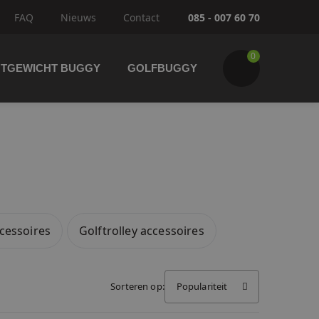
FAQ
Nieuws
Contact
085 - 007 60 70
0
HTGEWICHT BUGGY
GOLFBUGGY
Wijzig winkelwagen
IK GA BESTELLEN
cessoires
Golftrolley accessoires
Sorteren op:
Populariteit