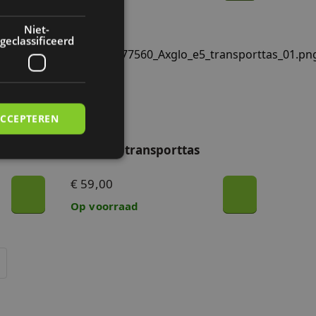
Niet-
geclassificeerd
Axglo e5 transporttas
ACCEPTEREN
Axglo e5 transporttas
€ 59,00
rd
Op voorraad
elding en
 maken tussen
 om geldige
n hun website.