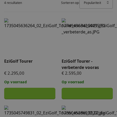
4 resultaten
Sorteren op:
Populariteit
FAQ
Accessoires
Nieuws
EziGolf Tourer
EziGolf Tourer - verbeterde
Accu's & Acculaders
Contact
Onderdelen
EziGolf Tourer
EziGolf Tourer -
verbeterde vooras
€ 2.295,00
€ 2.595,00
Op voorraad
Op voorraad
EziGolf Tourer refurbished
EziGolf Tourer X