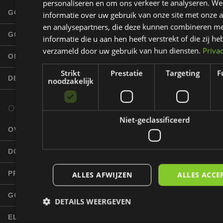
personaliseren en om ons verkeer te analyseren. We
GOLFBANEN
informatie over uw gebruik van onze site met onze a
en analysepartners, die deze kunnen combineren m
GOLFERS
informatie die u aan hen heeft verstrekt of die zij h
verzameld door uw gebruik van hun diensten.
Priva
ONDERNEMERS
Strikt
Prestatie
Targeting
F
DE EZIGOLF TOURER
noodzakelijk
Over EziGolf
Niet-geclassificeerd
OVER ONS
DOELGROEPEN
PRODUCENT GSC
ALLES AFWIJZEN
ALLES ACCE
GOLFKAR
DETAILS WEERGEVEN
ELEKTRISCHE GOLFSTEP