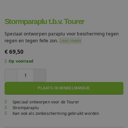
FAQ
Accessoires
Stormparaplu t.b.v. Tourer
Nieuws
Accu's & Acculaders
Speciaal ontworpen paraplu voor bescherming tegen
Contact
regen en tegen felle zon.
Lees meer
Onderdelen
€ 69,50
Op voorraad
PLAATS IN WINKELMANDJE
Speciaal ontworpen voor de Tourer
Stromparaplu
Kan ook als zonbescherming gebruikt worden