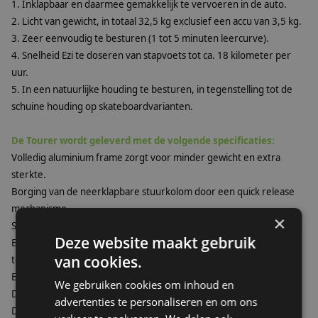
1. Inklapbaar en daarmee gemakkelijk te vervoeren in de auto.
2. Licht van gewicht, in totaal 32,5 kg exclusief een accu van 3,5 kg.
3. Zeer eenvoudig te besturen (1 tot 5 minuten leercurve).
4. Snelheid Ezi te doseren van stapvoets tot ca. 18 kilometer per
uur.
5. In een natuurlijke houding te besturen, in tegenstelling tot de
schuine houding op skateboardvarianten.
De Tourer wordt geleverd met de volgende specificaties:
Volledig aluminium frame zorgt voor minder gewicht en extra
sterkte.
Borging van de neerklapbare stuurkolom door een quick release
mechanisme.
×
Stevige bevestigingsriem om de golftas te beveiligen op de Tourer.
Deze website maakt gebruik
Eenvoudig te wisselen refurbished Lithium accu met accuduur
van cookies.
toereikend voor minimaal 18 holes.
Eenvoudige in- en uitschakeling van de Tourer.
We gebruiken cookies om inhoud en
Display is waterbestendig (IP67 gecertificeerd).
advertenties te personaliseren en om ons
Display geeft het laad niveau van de accu, snelheid en gereden