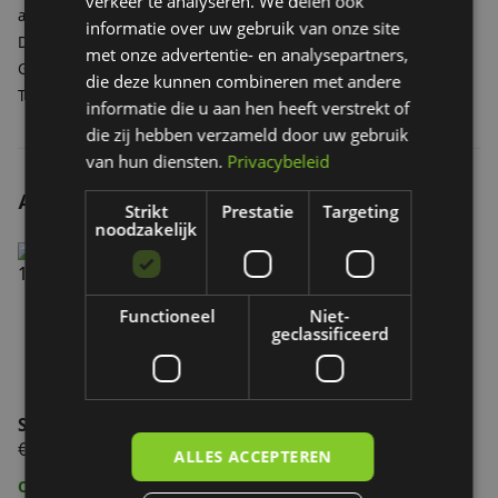
verkeer te analyseren. We delen ook
afstand aan.
informatie over uw gebruik van onze site
De snelheid is makkelijk te doseren.
met onze advertentie- en analysepartners,
Geschikt voor een maximaal gewicht op de Tourer van 120 kg.
die deze kunnen combineren met andere
Totale gewicht bedraagt 36 kg, inclusief accu.
informatie die u aan hen heeft verstrekt of
die zij hebben verzameld door uw gebruik
van hun diensten.
Privacybeleid
Andere interessante producten
Strikt
Prestatie
Targeting
noodzakelijk
Stormparaplu t.b.v. Tourer
Functioneel
Niet-
geclassificeerd
Stormparaplu t.b.v. Tourer
€ 69,50
ALLES ACCEPTEREN
Op voorraad