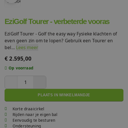
FAQ
Accessoires
EziGolf Tourer - verbeterde vooras
Nieuws
Accu's & Acculaders
EziGolf Tourer - Golf the easy way Fysieke klachten of
Contact
even geen zin om te lopen? Gebruik een Tourer en
bel...
Lees meer
Onderdelen
€ 2.595,00
Op voorraad
PLAATS IN WINKELMANDJE
Korte draaicirkel
Rijden naar je eigen bal
Eenvoudig te besturen
Ondersteuning