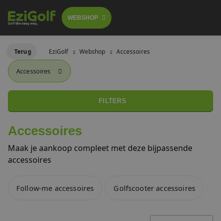
WEBSHOP
Follow-me golftrolley's
Terug
EziGolf
Webshop
Accessoires
FOLLOW-ME TROLLEY
Accessoires
GOLFSCOOTERS
Elektrische golftrolley's
 GA BESTELLEN
LICHTGEWICHT BUGGY
FILTERS
Push trolley's
GOLFBUGGY
Accessoires
Golfscooters
Maak je aankoop compleet met deze bijpassende
Voor golfbanen
accessoires
Waar te huur
Lichtgewicht golfbuggy's
Follow-me accessoires
Golfscooter accessoires
P
Over ons
SALES
Referenties