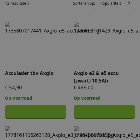
12 resultaten
Sorteren op:
Populariteit
FAQ
Accessoires
Nieuws
Acculader tbv Axglo
Axglo e3 & e5 accu (zwart) 
Accu's & Acculaders
Contact
Onderdelen
Acculader tbv Axglo
Axglo e3 & e5 accu
(zwart) 10,5Ah
€ 54,90
€ 499,00
Op voorraad
Op voorraad
Axglo e3 transporttas
Axglo e5 accu (grijs) 10,5Ah