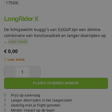
FAQ
Accessoires
LongRider X
Nieuws
Accu's & Acculaders
De lichtgewicht buggy’s van EziGolf zijn een slimme
Contact
combinatie van functionaliteit en langer doorrijden op
...
Lees meer
Onderdelen
€ 0,00
Low stock
PLAATS IN WINKELMANDJE
Prijs op aanvraag
Langer doorrijden in het laagseizoen
Gezellig met je flight genoten
Minder impact op de baan