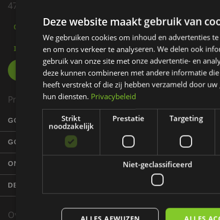
4793 GD Fijnaart
Deze website maakt gebruik van coo
085 - 007 60 70
We gebruiken cookies om inhoud en advertenties te
INFO@EZIGOLF.NL
en om ons verkeer te analyseren. We delen ook inf
gebruik van onze site met onze advertentie- en analy
deze kunnen combineren met andere informatie die
heeft verstrekt of die zij hebben verzameld door uw
hun diensten.
Privacybeleid
Product
Strikt
Prestatie
Targeting
GOLFBANEN
noodzakelijk
GOLFERS
Niet-geclassificeerd
ONDERNEMERS
DE EZIGOLF TOURER
Over EziGolf
ALLES AFWIJZEN
ALLES AC