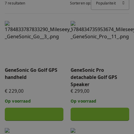
7 resultaten
Sorteren op:
Populariteit
FAQ
Accessoires
Nieuws
GeneSonic Go Golf GPS handheld
GeneSonic Pro detachable 
Accu's & Acculaders
Contact
Onderdelen
GeneSonic Go Golf GPS
GeneSonic Pro
handheld
detachable Golf GPS
Speaker
€ 229,00
€ 299,00
Op voorraad
Op voorraad
Telefoonhouder (zwart)
Acculader tbv accu Tourer