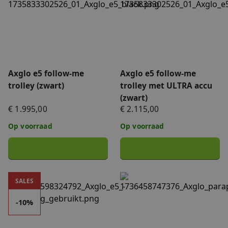
Axglo e5 follow-me
Axglo e5 follow-me
trolley (zwart)
trolley met ULTRA accu
(zwart)
€ 1.995,00
€ 2.115,00
Op voorraad
Op voorraad
Demomodel - Axglo e5 follow-me trolley - 10% korting
Axglo golfparaplu
SALES
-10%