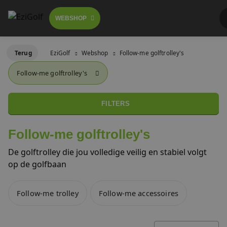
WEBSHOP
Follow-me golftrolley's
Terug
EziGolf
Webshop
Follow-me golftrolley's
FOLLOW-ME TROLLEY
Follow-me golftrolley's
GOLFSCOOTERS
Elektrische golftrolley's
BESTELLEN
LICHTGEWICHT BUGGY
FILTERS
Push trolley's
GOLFBUGGY
Follow-me golftrolley's
Golfscooters
De golftrolley die jou volledige veilig en stabiel volgt
Voor golfbanen
op de golfbaan
Waar te huur
Lichtgewicht golfbuggy's
Follow-me trolley
Follow-me accessoires
Over ons
SALES
Referenties