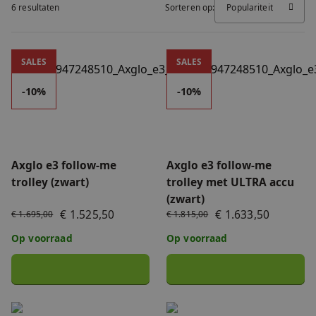
6 resultaten
Sorteren op:
Populariteit
FAQ
Accessoires
Nieuws
Axglo e3 follow-me trolley (zwart)
Axglo e3 follow-me trolley 
SALES
SALES
Accu's & Acculaders
Contact
-10%
-10%
Onderdelen
Axglo e3 follow-me
Axglo e3 follow-me
trolley (zwart)
trolley met ULTRA accu
(zwart)
€ 1.525,50
€ 1.633,50
€ 1.695,00
€ 1.815,00
Op voorraad
Op voorraad
Axglo e5 follow-me trolley (zwart)
Axglo e5 follow-me trolley 