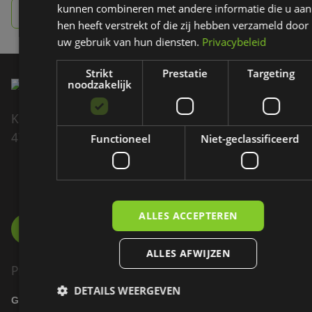
kunnen combineren met andere informatie die u aan
info@ezigolf.nl
hen heeft verstrekt of die zij hebben verzameld door
uw gebruik van hun diensten.
Privacybeleid
Strikt
Prestatie
Targeting
noodzakelijk
Kadedijk 82
4793 GD Fijnaart
Functioneel
Niet-geclassificeerd
085 - 007 60 70
INFO@EZIGOLF.NL
ALLES ACCEPTEREN
ALLES AFWIJZEN
Product
DETAILS WEERGEVEN
GOLFBANEN