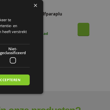
×
ollow-
Axglo golfparaplu
g
keer te
€ 34,95
tentie- en
 heeft verstrekt
Op voorraad
Niet-
geclassificeerd
ACCEPTEREN
rd