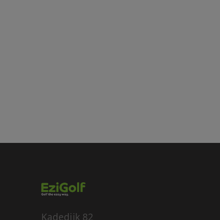
Strikt noodzakelijke
accountbeheer. De we
Naam
__cf_bm
__cf_bm
__cf_bm
__cf_bm
CookieScriptConse
PHPSESSID
Kadedijk 82