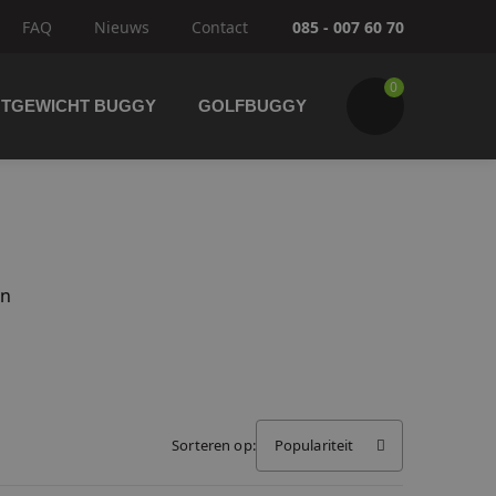
FAQ
Nieuws
Contact
085 - 007 60 70
0
HTGEWICHT BUGGY
GOLFBUGGY
an
Wijzig winkelwagen
IK GA BESTELLEN
Sorteren op:
Populariteit