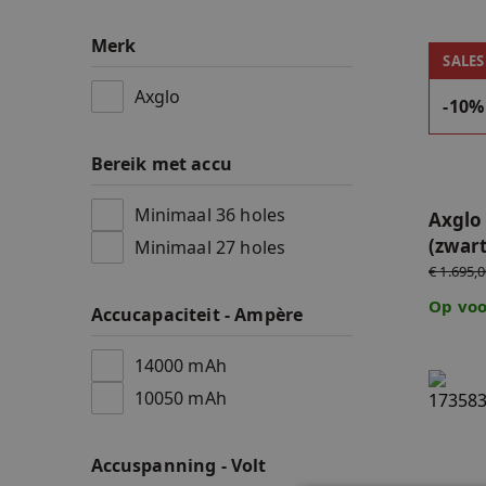
Accessoires
Merk
Axglo e
SALES
Accu's & Accul
Axglo
-10%
Onderdelen
Bereik met accu
Minimaal 36 holes
Axglo 
(zwart
Minimaal 27 holes
€ 1.695,
Op voo
Accucapaciteit - Ampère
14000 mAh
Axglo 
10050 mAh
Accuspanning - Volt