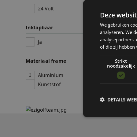
24 Volt
Deze websit
Axglo 
ULTRA
We gebruiken coo
Inklapbaar
€ 2.11
analyseren. We de
analysepartners,
Ja
Op voo
of die zij hebbe
Materiaal frame
Strikt
noodzakelijk
Aluminium
Kunststof
DETAILS WE
S