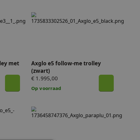
 met ULTRA accu (zwart)
Axglo e5 follow-me trolley (zwart)
ley met
Axglo e5 follow-me trolley
(zwart)
€ 1.995,00
Op voorraad
ow-me trolley - 10% korting
Axglo golfparaplu