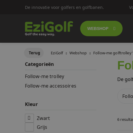
De innovatie voor golfers en golfbanen.
V
WEBSHOP
Follow-me golf
Terug
EziGolf
Webshop
Follow-me golftrolley'
Fo
Categorieën
Elektrische gol
Follow-me trolley
De golf
Push trolley's
Follow-me accessoires
Foll
Golfscooters
Kleur
Lichtgewicht g
Zwart
6 result
Grijs
SALES