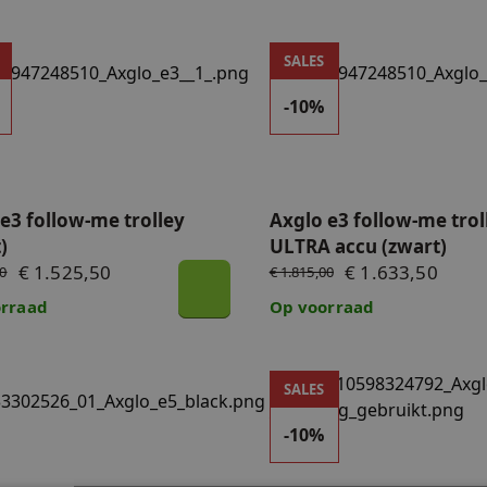
3 follow-me trolley (zwart)
Axglo e3 follow-me trolley
SALES
aders
-10%
e3 follow-me trolley
Axglo e3 follow-me trol
)
ULTRA accu (zwart)
€ 1.525,50
€ 1.633,50
00
€ 1.815,00
rraad
Op voorraad
e5 follow-me trolley met ULTRA accu (zwart)
Demomodel - Axglo e5 foll
SALES
-10%