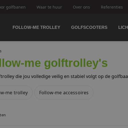
oor golfbanen
Waar te huur
Over ons
Referenties
FOLLOW-ME TROLLEY
GOLFSCOOTERS
LIC
trolley's
s
llow-me golftrolley's
ftrolley's
trolley die jou volledige veilig en stabiel volgt op de golfba
ow-me trolley
Follow-me accessoires
olfbuggy's
aten