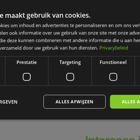
e maakt gebruik van cookies.
e5 follow-me trolley met
Demomodel - Axglo e5 f
 accu (zwart)
me trolley - 10% kortin
kies om inhoud en advertenties te personaliseren en om ons ver
5,00
€ 1.795,50
len ook informatie over uw gebruik van onze site met onze adver
€ 1.995,50
 die deze kunnen combineren met andere informatie die u aan hen
rraad
Op voorraad
n verzameld door uw gebruik van hun diensten.
Privacybeleid
Prestatie
Targeting
Functioneel
ERGEVEN
ALLES AFWIJZEN
ALLES 
trikt noodzakelijk
Prestatie
Targeting
Functioneel
Niet-geclassificee