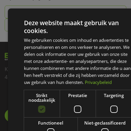
085 - 007 60 70
Deze website maakt gebruik van
info@ezigolf.nl
cookies.
We gebruiken cookies om inhoud en advertenties te
personaliseren en om ons verkeer te analyseren. We
delen ook informatie over uw gebruik van onze site
met onze advertentie- en analysepartners, die deze
kunnen combineren met andere informatie die u aan
Kadedijk 82
hen heeft verstrekt of die zij hebben verzameld door
4793 GD Fijnaart
uw gebruik van hun diensten.
Privacybeleid
085 - 007 60 70
Strikt
Prestatie
Targeting
noodzakelijk
INFO@EZIGOLF.NL
Functioneel
Niet-geclassificeerd