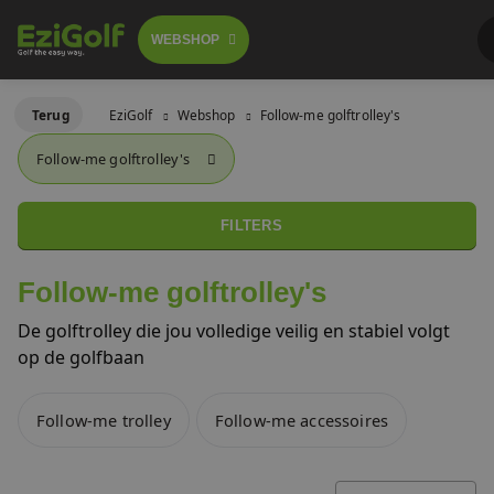
WEBSHOP
Follow-me golftrolley's
Terug
EziGolf
Webshop
Follow-me golftrolley's
FOLLOW-ME TROLLEY
Follow-me golftrolley's
GOLFSCOOTERS
Elektrische golftrolley's
 GA BESTELLEN
LICHTGEWICHT BUGGY
FILTERS
Push trolley's
GOLFBUGGY
Follow-me golftrolley's
Golfscooters
De golftrolley die jou volledige veilig en stabiel volgt
Voor golfbanen
op de golfbaan
Waar te huur
Lichtgewicht golfbuggy's
Follow-me trolley
Follow-me accessoires
Over ons
SALES
Referenties