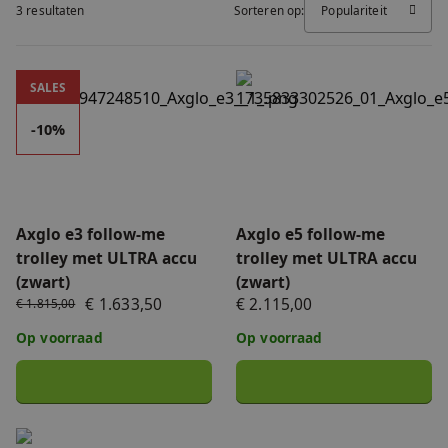
3 resultaten
Sorteren op:
Populariteit
FAQ
Accessoires
Nieuws
Axglo e3 follow-me trolley met ULTRA accu (zwart)
Axglo e5 follow-me trolley 
SALES
Accu's & Acculaders
Contact
-10%
Onderdelen
Axglo e3 follow-me
Axglo e5 follow-me
trolley met ULTRA accu
trolley met ULTRA accu
(zwart)
(zwart)
€ 1.633,50
€ 2.115,00
€ 1.815,00
Op voorraad
Op voorraad
Axglo ULTRA accu (zwart) 14,0Ah