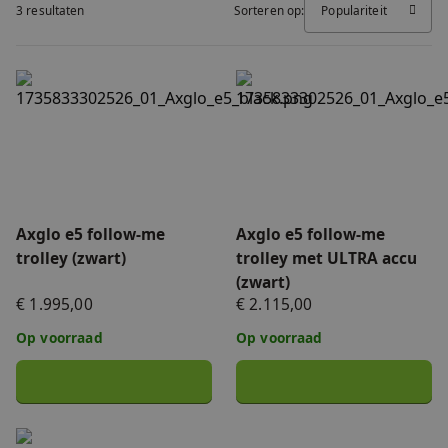
3 resultaten
Sorteren op:
Populariteit
FAQ
Accessoires
Nieuws
Axglo e5 follow-me trolley (zwart)
Axglo e5 follow-me trolley 
Accu's & Acculaders
Contact
Onderdelen
Axglo e5 follow-me
Axglo e5 follow-me
trolley (zwart)
trolley met ULTRA accu
(zwart)
€ 1.995,00
€ 2.115,00
Op voorraad
Op voorraad
Axglo ULTRA accu (zwart) 14,0Ah