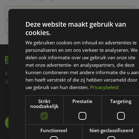
085 - 007 60 70
Deze website maakt gebruik van
info@ezigolf.nl
cookies.
We gebruiken cookies om inhoud en advertenties te
personaliseren en om ons verkeer te analyseren. We
delen ook informatie over uw gebruik van onze site
met onze advertentie- en analysepartners, die deze
kunnen combineren met andere informatie die u aan
Kadedijk 82
hen heeft verstrekt of die zij hebben verzameld door
4793 GD Fijnaart
uw gebruik van hun diensten.
Privacybeleid
085 - 007 60 70
Strikt
Prestatie
Targeting
noodzakelijk
INFO@EZIGOLF.NL
Functioneel
Niet-geclassificeerd