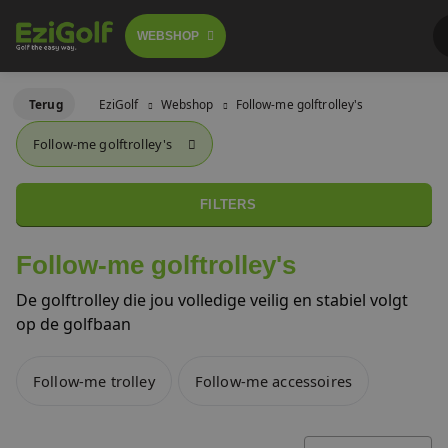
WEBSHOP
Follow-me golftrolley's
Terug
EziGolf
Webshop
Follow-me golftrolley's
FOLLOW-ME TROLLEY
Follow-me golftrolley's
GOLFSCOOTERS
Elektrische golftrolley's
 GA BESTELLEN
LICHTGEWICHT BUGGY
FILTERS
Push trolley's
GOLFBUGGY
Follow-me golftrolley's
Golfscooters
De golftrolley die jou volledige veilig en stabiel volgt
Voor golfbanen
op de golfbaan
Waar te huur
Lichtgewicht golfbuggy's
Follow-me trolley
Follow-me accessoires
Over ons
SALES
Referenties