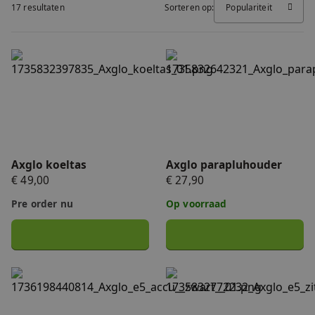
17 resultaten
Sorteren op:
Populariteit
FAQ
Accessoires
Nieuws
Axglo koeltas
Axglo parapluhouder
Accu's & Acculaders
Contact
Onderdelen
Axglo koeltas
Axglo parapluhouder
€ 49,00
€ 27,90
Pre order nu
Op voorraad
Axglo ULTRA accu (zwart) 14,0Ah
Axglo zitje voor alle e3 en 