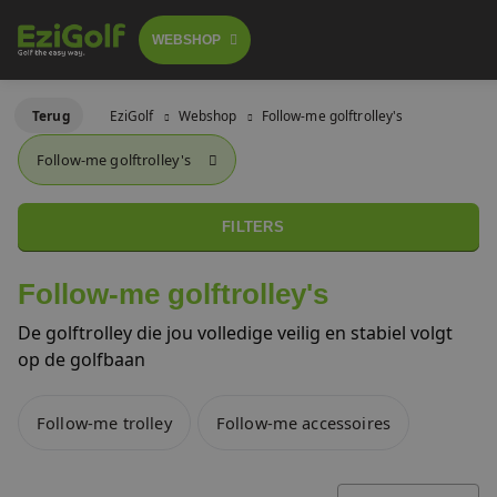
WEBSHOP
Follow-me golftrolley's
Terug
EziGolf
Webshop
Follow-me golftrolley's
FOLLOW-ME TROLLEY
Follow-me golftrolley's
GOLFSCOOTERS
Elektrische golftrolley's
 GA BESTELLEN
LICHTGEWICHT BUGGY
FILTERS
Push trolley's
GOLFBUGGY
Follow-me golftrolley's
Golfscooters
De golftrolley die jou volledige veilig en stabiel volgt
Voor golfbanen
op de golfbaan
Waar te huur
Lichtgewicht golfbuggy's
Follow-me trolley
Follow-me accessoires
Over ons
SALES
Referenties