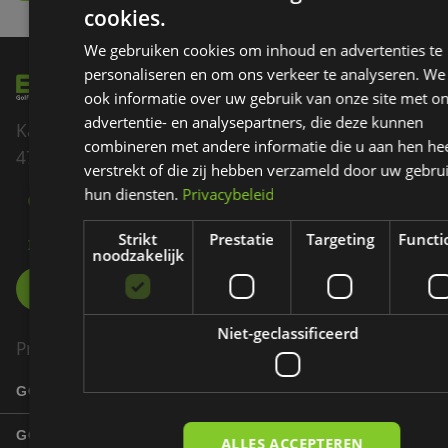
cookies.
We gebruiken cookies om inhoud en advertenties te
personaliseren en om ons verkeer te analyseren. We
ook informatie over uw gebruik van onze site met o
advertentie- en analysepartners, die deze kunnen
Kadedijk 82
combineren met andere informatie die u aan hen hee
4793 GD Fijnaart
verstrekt of die zij hebben verzameld door uw gebru
hun diensten.
Privacybeleid
085 - 007 60 70
Strikt
Prestatie
Targeting
Functi
INFO@EZIGOLF.NL
noodzakelijk
Niet-geclassificeerd
Product
GOLFBANEN
GOLFERS
ALLES ACCEPTEREN