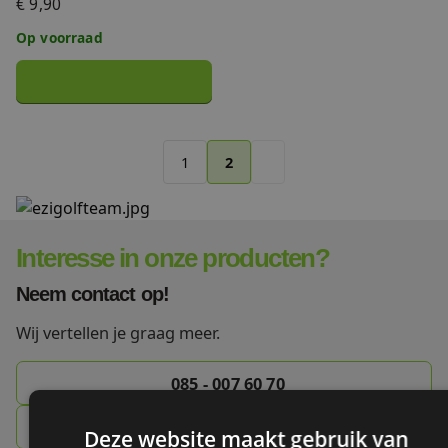
€ 9,90
Op voorraad
1
2
Interesse in onze producten?
Neem contact op!
Wij vertellen je graag meer.
085 - 007 60 70
info@ezigolf.nl
Deze website maakt gebruik van