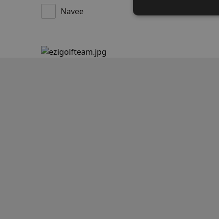
Navee
S
Strikt noodzakelijke
accountbeheer. De we
Naam
__cf_bm
__cf_bm
__cf_bm
__cf_bm