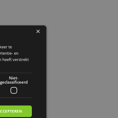
×
keer te
tentie- en
 heeft verstrekt
Niet-
geclassificeerd
ACCEPTEREN