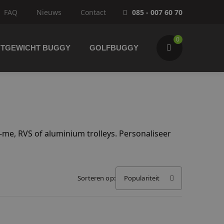
FAQ
Nieuws
Contact
085 - 007 60 70
0
HTGEWICHT BUGGY
GOLFBUGGY
w-me, RVS of aluminium trolleys. Personaliseer
Wijzig winkelwagen
IK GA BESTELLEN
Sorteren op:
Populariteit