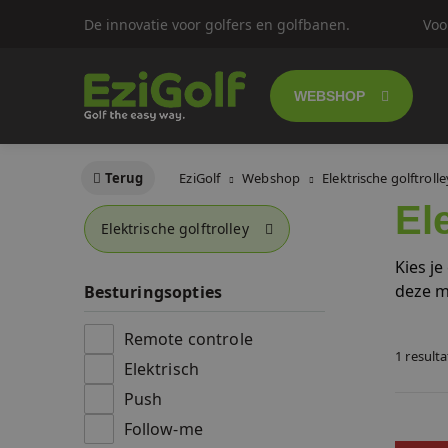
De innovatie voor golfers en golfbanen.
Voo
WEBSHOP
Follow-me golf
Terug
EziGolf
Webshop
Elektrische golftrolle
El
Elektrische gol
Elektrische golftrolley
Kies je
Push trolley's
deze m
Besturingsopties
Golfscooters
Remote controle
1 result
Elektrisch
Lichtgewicht g
Push
Follow-me
SALES