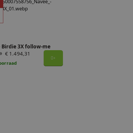
Birdie 3X follow-me
aders
 Birdie 3X follow-me
€ 1.494,31
00
oorraad