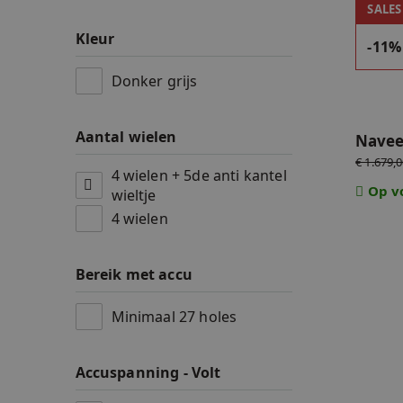
Navee 
SALES
Accessoires
Kleur
-11%
Accu's & Accul
Donker grijs
Onderdelen
Aantal wielen
Navee
€ 1.679,
4 wielen + 5de anti kantel
Op v
wieltje
4 wielen
Bereik met accu
Minimaal 27 holes
Accuspanning - Volt