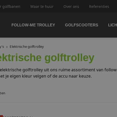
r golfbanen
Waar te huur
Over ons
Referenties
FOLLOW-ME TROLLEY
GOLFSCOOTERS
LIC
trolley's
y's
Elektrische golftrolley
ektrische golftrolley
ftrolley's
 elektrische golftrolley uit ons ruime assortiment van follo
et je eigen kleur velgen of de accu naar keuze.
aten
olfbuggy's