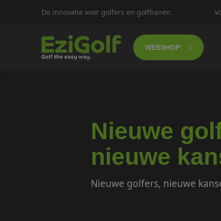
De innovatie voor golfers en golfbanen.
V
WEBSHOP
Follow-me golf
Elektrische gol
Nieuwe golf
Push trolley's
nieuwe kan
Golfscooters
Nieuwe golfers, nieuwe kans
Lichtgewicht g
SALES