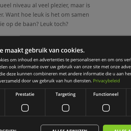
ueel niveau al veel plezier, maar is
er. Want hoe leuk is het om samen
ie op de baan? Leuk toch?
e maakt gebruik van cookies.
kies om inhoud en advertenties te personaliseren en om ons ver
ddel om meer green fee spelers
len ook informatie over uw gebruik van onze site met onze adver
ekken. Een uitdaging waar veel
 die deze kunnen combineren met andere informatie die u aan hen
e Tourer aan te bieden zet je de
n verzameld door uw gebruik van hun diensten.
Privacybeleid
 Zonder dat je dit veel ruimte kost
Prestatie
Targeting
Functioneel
s. En de Tourer kan nog op meer
. Bijvoorbeeld in creatieve
t of in interessante
ren. We geven zomaar wat