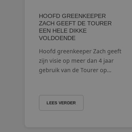
CookieScriptConse
HOOFD GREENKEEPER
ZACH GEEFT DE TOURER
PHPSESSID
EEN HELE DIKKE
VOLDOENDE
Hoofd greenkeeper Zach geeft
__cf_bm
zijn visie op meer dan 4 jaar
gebruik van de Tourer op
Golfbaan Grevelingenhout
Naam
Aanb
Naam
Naam
fp_user_id
Aanb
/
Do
Naam
LEES VERDER
Dome
__hssrc
hubspotutk
Hub
ANONCHK
Inc.
Micro
.ezig
Corp
.c.cla
_ga_C2P6CR8ECX
MUID
Micro