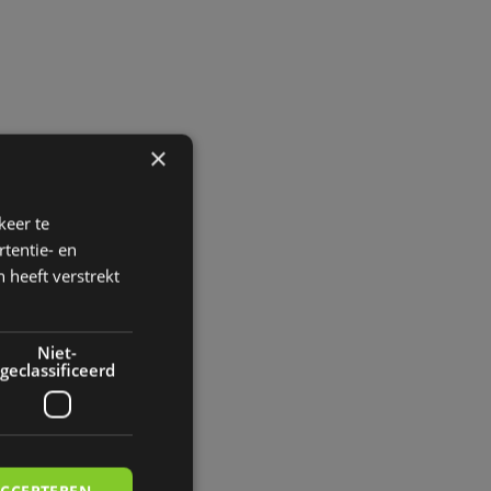
×
keer te
tentie- en
 heeft verstrekt
Niet-
geclassificeerd