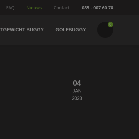
FAQ
Nieuws
Contact
085 - 007 60 70
0
HTGEWICHT BUGGY
GOLFBUGGY
04
Wijzig winkelwagen
IK GA BESTELLEN
JAN
2023