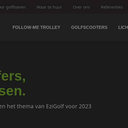
oor golfbanen
Waar te huur
Over ons
Referenties
FOLLOW-ME TROLLEY
GOLFSCOOTERS
LIC
trolley's
ftrolley's
ers,
sen.
en het thema van EziGolf voor 2023
olfbuggy's