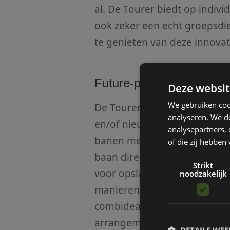
al. De Tourer biedt op individ
ook zeker een echt groepsdi
te genieten van deze innovat
Future-proof
Deze websit
We gebruiken coo
De Tourer is het perfecte mi
analyseren. We de
en/of nieuwe leden aan te tr
analysepartners,
banen mee worstelen. Door d
of die zij hebbe
baan direct goed op de kaart.
Strikt
voor opslag zoals bij buggy’
noodzakelijk
manieren slim worden ingezet
combideals met de horecakaar
arrangementen voor de dalu