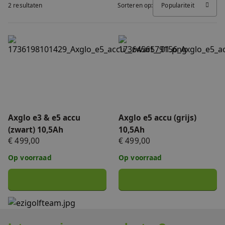
2 resultaten
Sorteren op:
Populariteit
FAQ
Accessoires
Nieuws
Axglo e3 & e5 accu (zwart) 10,5Ah
Axglo e5 accu (grijs) 10,5Ah
Accu's & Acculaders
Contact
Onderdelen
Axglo e3 & e5 accu
Axglo e5 accu (grijs)
(zwart) 10,5Ah
10,5Ah
€ 499,00
€ 499,00
Op voorraad
Op voorraad