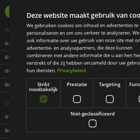
Deze website maakt gebruik van coo
We gebruiken cookies om inhoud en advertenties te
Product
personaliseren en om ons verkeer te analyseren. We
ook informatie over uw gebruik van onze site met o
GOLFBANEN
advertentie- en analysepartners, die deze kunnen
combineren met andere informatie die u aan hen he
GOLFERS
verstrekt of die zij hebben verzameld door uw gebru
hun diensten.
Privacybeleid
ONDERNEMERS
Strikt
Prestatie
Targeting
Func
DE EZIGOLF TOURER
noodzakelijk
Over EziGolf
Niet-geclassificeerd
OVER ONS
DOELGROEPEN