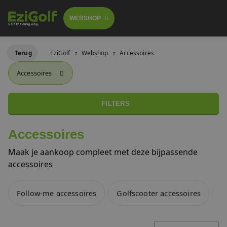
WEBSHOP
Follow-me golftrolley's
Terug
EziGolf
Webshop
Accessoires
FOLLOW-ME TROLLEY
Accessoires
GOLFSCOOTERS
Elektrische golftrolley's
 GA BESTELLEN
LICHTGEWICHT BUGGY
FILTERS
Push trolley's
GOLFBUGGY
Accessoires
Golfscooters
Maak je aankoop compleet met deze bijpassende
Voor golfbanen
accessoires
Waar te huur
Lichtgewicht golfbuggy's
Follow-me accessoires
Golfscooter accessoires
P
Over ons
SALES
Referenties