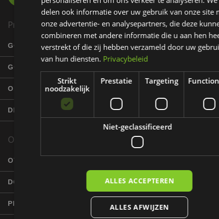
personaliseren en om ons verkeer te analyseren. We
delen ook informatie over uw gebruik van onze site 
onze advertentie- en analysepartners, die deze kunn
Product
combineren met andere informatie die u aan hen hee
GOLFBANEN
verstrekt of die zij hebben verzameld door uw gebru
van hun diensten.
Privacybeleid
GOLFERS
Strikt
Prestatie
Targeting
Function
noodzakelijk
ONDERNEMERS
DE EZIGOLF TOURER
Niet-geclassificeerd
Over EziGolf
OVER ONS
ALLES ACCEPTEREN
DOELGROEPEN
PRODUCENT GSC
ALLES AFWIJZEN