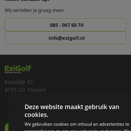
Wij vertellen je graag meer.
085 - 007 60 70
info@ezigolf.nl
Kadedijk 82
4793 GD Fijnaart
085 - 007 60 70
Deze website maakt gebruik van
cookies.
INFO@EZIGOLF.NL
We gebruiken cookies om inhoud en advertenties te