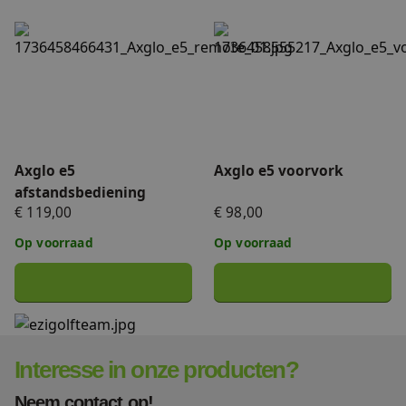
FAQ
Axglo e5 afstandsbediening
Axglo e5 voorvork
Accessoires
Nieuws
Accu's & Acculaders
Contact
Onderdelen
Axglo e5
Axglo e5 voorvork
afstandsbediening
€ 119,00
€ 98,00
Op voorraad
Op voorraad
Interesse in onze producten?
Neem contact op!