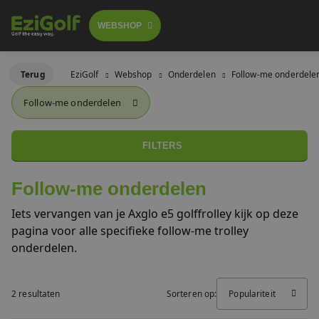
WEBSHOP
Follow-me golftrolley's
Terug
EziGolf
Webshop
Onderdelen
Follow-me onderdele
FOLLOW-ME TROLLEY
Follow-me onderdelen
GOLFSCOOTERS
Elektrische golftrolley's
 GA BESTELLEN
LICHTGEWICHT BUGGY
FILTERS
Push trolley's
GOLFBUGGY
Follow-me onderdelen
Golfscooters
Iets vervangen van je Axglo e5 golffrolley kijk op deze
Voor golfbanen
pagina voor alle specifieke follow-me trolley
Waar te huur
onderdelen.
Lichtgewicht golfbuggy's
Over ons
2 resultaten
Sorteren op:
Populariteit
SALES
Referenties