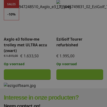
Axglo e3 follow-me trolley met ULTRA accu (zwart)
EziGolf Tourer refurbished
SALES
FAQ
Accessoires
-10%
Nieuws
Accu's & Acculaders
Contact
Axglo e3 follow-me
EziGolf Tourer
Onderdelen
trolley met ULTRA accu
refurbished
(zwart)
€ 1.633,50
€ 1.995,00
€ 1.815,00
Op voorraad
Op voorraad
Interesse in onze producten?
Neem contact op!