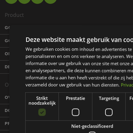
Product
GOLFBANEN
Deze website maakt gebruik van coo
GOLFERS
We gebruiken cookies om inhoud en advertenties te
ONDERNEMERS
personaliseren en om ons verkeer te analyseren. We
informatie over uw gebruik van onze site met onze a
DE EZIGOLF TOURER
en analysepartners, die deze kunnen combineren m
informatie die u aan hen heeft verstrekt of die zij h
Over EziGolf
verzameld door uw gebruik van hun diensten.
Priva
OVER ONS
Strikt
Prestatie
Targeting
F
noodzakelijk
DOELGROEPEN
PRODUCENT GSC
Niet-geclassificeerd