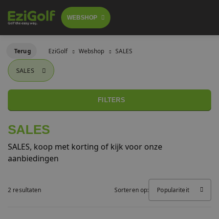
WEBSHOP
Follow-me golftrolley's
Terug
EziGolf
Webshop
SALES
FOLLOW-ME TROLLEY
SALES
GOLFSCOOTERS
Elektrische golftrolley's
 GA BESTELLEN
LICHTGEWICHT BUGGY
FILTERS
Push trolley's
GOLFBUGGY
SALES
Golfscooters
SALES, koop met korting of kijk voor onze
Voor golfbanen
aanbiedingen
Waar te huur
Lichtgewicht golfbuggy's
Over ons
2 resultaten
Sorteren op:
Populariteit
SALES
Referenties