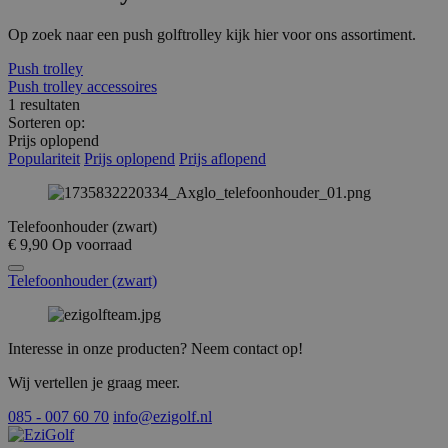
__cf_bm
29 minuten
Deze coo
Cloudflare
Op zoek naar een push golftrolley kijk hier voor ons assortiment.
52 seconden
wordt geb
Inc.
om onder
.hs-
Push trolley
te maken
analytics.net
mensen e
Push trolley accessoires
Dit is gun
1 resultaten
de websi
Sorteren op:
geldige r
Prijs oplopend
te kunne
over het 
Populariteit
Prijs oplopend
Prijs aflopend
van hun w
__cf_bm
29 minuten
Deze coo
Cloudflare
58 seconden
wordt geb
Inc.
Telefoonhouder (zwart)
om onder
.vimeo.com
te maken
€ 9,90
Op voorraad
mensen e
Dit is gun
Telefoonhouder (zwart)
de websi
geldige r
Google Privacy Policy
te kunne
over het 
van hun w
Interesse in onze producten?
Neem contact op!
__cf_bm
29 minuten
Deze coo
Cloudflare
52 seconden
wordt geb
Wij vertellen je graag meer.
Inc.
om onder
.hs-scripts.com
te maken
085 - 007 60 70
info@ezigolf.nl
mensen e
Dit is gun