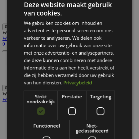
Deze website maakt gebruik
Golfscooters
Lichtgewicht buggy
van cookies.
Golfbuggy
We gebruiken cookies om inhoud en
0
advertenties te personaliseren en om ons
Winkelwagen
De winkelwagen is leeg.
verkeer te analyseren. We delen ook
Wijzig winkelwagen
Ik ga bestellen
0
informatie over uw gebruik van onze site
met onze advertentie- en analysepartners,
die deze kunnen combineren met andere
Follow-me trolley
Golfscooters
informatie die u aan hen heeft verstrekt of
Lichtgewicht buggy
die zij hebben verzameld door uw gebruik
Golfbuggy
van hun diensten.
Privacybeleid
0
Winkelwagen
De winkelwagen is leeg.
Strikt
Prestatie
Targeting
Wijzig winkelwagen
Ik ga bestellen
noodzakelijk
Voor golfbanen
Waar te huur
Over ons
Functioneel
Niet-
Referenties
geclassificeerd
FAQ
Nieuws