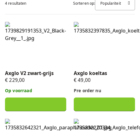
4 resultaten
Sorteren op:
Populariteit
FAQ
Accessoires
Nieuws
Axglo V2 zwart-grijs
Axglo koeltas
Accu's & Acculaders
Contact
Onderdelen
Axglo V2 zwart-grijs
Axglo koeltas
€ 229,00
€ 49,00
Op voorraad
Pre order nu
Axglo parapluhouder
Telefoonhouder (zwart)