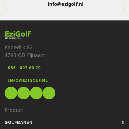
info@ezigolf.nl
Kadedijk 82
4793 GD Fijnaart
085 - 007 60 70
INFO@EZIGOLF.NL
Product
GOLFBANEN