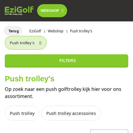
WEBSHOP
Follow-me golftrolley's
Terug
EziGolf
Webshop
Push trolley's
FOLLOW-ME TROLLEY
Push trolley's
GOLFSCOOTERS
Elektrische golftrolley's
 GA BESTELLEN
LICHTGEWICHT BUGGY
FILTERS
Push trolley's
GOLFBUGGY
Push trolley's
Golfscooters
Op zoek naar een push golftrolley kijk hier voor ons
Voor golfbanen
assortiment.
Waar te huur
Lichtgewicht golfbuggy's
Push trolley
Push trolley accessoires
Over ons
SALES
Referenties