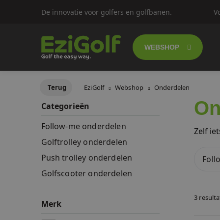
De innovatie voor golfers en golfbanen.
V
WEBSHOP
Follow-me golf
Terug
EziGolf
Webshop
Onderdelen
On
Categorieën
Elektrische gol
Follow-me onderdelen
Zelf i
Push trolley's
Golftrolley onderdelen
Push trolley onderdelen
Foll
Golfscooters
Golfscooter onderdelen
Lichtgewicht g
3 result
Merk
SALES