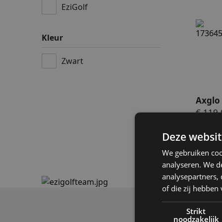
EziGolf
Accessoires
Axglo 
Kleur
Accu's & Accul
Zwart
Onderdelen
Axglo
€ 119,
Op voo
Deze websit
We gebruiken coo
analyseren. We de
analysepartners,
of die zij hebbe
Strikt
noodzakelijk