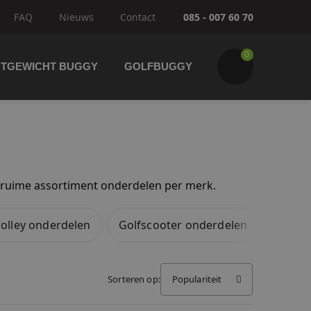
FAQ
Nieuws
Contact
085 - 007 60 70
0
HTGEWICHT BUGGY
GOLFBUGGY
ons ruime assortiment onderdelen per merk.
Wijzig winkelwagen
IK GA BESTELLEN
rolley onderdelen
Golfscooter onderdelen
Sorteren op:
Populariteit