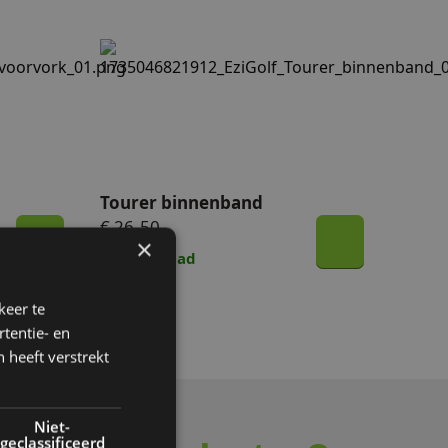
Tourer binnenband
Tourer binnenband
€ 26,50
×
Op voorraad
keer te
tentie- en
 heeft verstrekt
Niet-
geclassificeerd