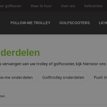
oor golfbanen
Waar te huur
Over ons
Referenties
FOLLOW-ME TROLLEY
GOLFSCOOTERS
LIC
trolley's
derdelen
ftrolley's
ets vervangen van uw trolley of golfscooter, kijk hiervoor 
ow-me onderdelen
Golftrolley onderdelen
Push t
olfbuggy's
aten