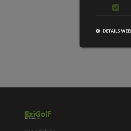
DETAILS WE
S
Strikt noodzakelijke
accountbeheer. De we
Naam
__cf_bm
__cf_bm