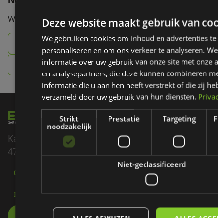
Neem contact op!
Wij vertellen je graag meer.
Deze website maakt gebruik van coo
We gebruiken cookies om inhoud en advertenties te
085 - 007 60 70
personaliseren en om ons verkeer te analyseren. We
informatie over uw gebruik van onze site met onze a
info@ezigolf.nl
en analysepartners, die deze kunnen combineren m
informatie die u aan hen heeft verstrekt of die zij h
verzameld door uw gebruik van hun diensten.
Priva
Strikt
Prestatie
Targeting
F
noodzakelijk
Kadedijk 82
4793 GD Fijnaart
Niet-geclassificeerd
085 - 007 60 70
INFO@EZIGOLF.NL
ALLES AFWIJZEN
ALLES ACCE