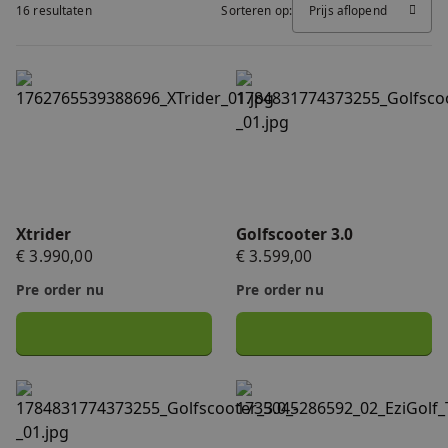
16 resultaten
Sorteren op:
Prijs aflopend
FAQ
Accessoires
Nieuws
Xtrider
Golfscooter 3.0
Accu's & Acculaders
Contact
Onderdelen
Xtrider
Golfscooter 3.0
€ 3.990,00
€ 3.599,00
Pre order nu
Pre order nu
Demomodel 10% korting - Golfscooter 3.0
EziGolf Tourer X