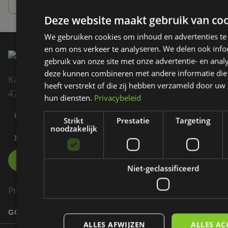
info@ezigolf.nl
Deze website maakt gebruik van coo
We gebruiken cookies om inhoud en advertenties te
en om ons verkeer te analyseren. We delen ook inf
gebruik van onze site met onze advertentie- en analy
deze kunnen combineren met andere informatie die
Kadedijk 82
heeft verstrekt of die zij hebben verzameld door uw
4793 GD Fijnaart
hun diensten.
Privacybeleid
085 - 007 60 70
Strikt
Prestatie
Targeting
noodzakelijk
INFO@EZIGOLF.NL
Niet-geclassificeerd
Product
GOLFBANEN
ALLES AFWIJZEN
ALLES AC