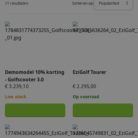
11 resultaten
Sorteren op:
Populariteit
FAQ
Accessoires
Nieuws
Demomodel 10% korting - Golfscooter 3.0
EziGolf Tourer
Accu's & Acculaders
Contact
Onderdelen
Demomodel 10% korting
EziGolf Tourer
- Golfscooter 3.0
€ 3.239,10
€ 2.295,00
Low stock
Op voorraad
EziGolf Tourer - verbeterde vooras
EziGolf Tourer refurbished