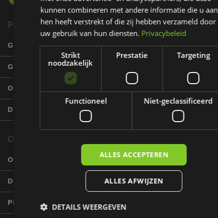
kunnen combineren met andere informatie die u aan
hen heeft verstrekt of die zij hebben verzameld door
Product
uw gebruik van hun diensten.
Privacybeleid
GOLFBANEN
Strikt
Prestatie
Targeting
noodzakelijk
GOLFERS
ONDERNEMERS
Functioneel
Niet-geclassificeerd
DE EZIGOLF TOURER
Over EziGolf
ALLES ACCEPTEREN
OVER ONS
ALLES AFWIJZEN
DOELGROEPEN
PRODUCENT GSC
DETAILS WEERGEVEN