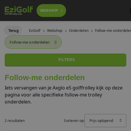
WEBSHOP
Follow-me golftrolley's
Terug
EziGolf
Webshop
Onderdelen
Follow-me onderdele
FOLLOW-ME TROLLEY
Follow-me onderdelen
GOLFSCOOTERS
Elektrische golftrolley's
 GA BESTELLEN
LICHTGEWICHT BUGGY
FILTERS
Push trolley's
GOLFBUGGY
Follow-me onderdelen
Golfscooters
Iets vervangen van je Axglo e5 golffrolley kijk op deze
Voor golfbanen
pagina voor alle specifieke follow-me trolley
Waar te huur
onderdelen.
Lichtgewicht golfbuggy's
Over ons
2 resultaten
Sorteren op:
Prijs oplopend
SALES
Referenties