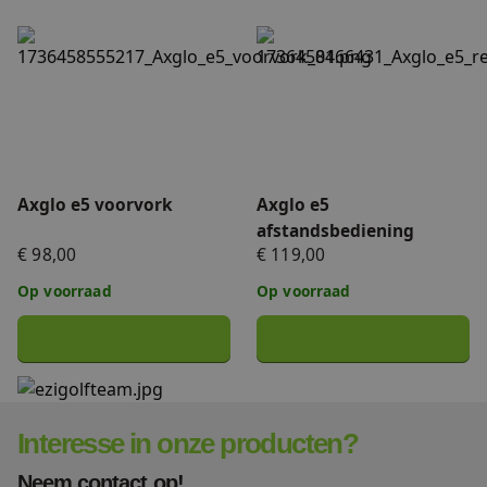
FAQ
Axglo e5 voorvork
Axglo e5 afstandsbediening
Accessoires
Nieuws
Accu's & Acculaders
Contact
Onderdelen
Axglo e5 voorvork
Axglo e5
afstandsbediening
€ 98,00
€ 119,00
Op voorraad
Op voorraad
Interesse in onze producten?
Neem contact op!