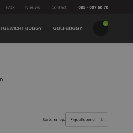
FAQ
Nieuws
Contact
085 - 007 60 70
0
HTGEWICHT BUGGY
GOLFBUGGY
an
Wijzig winkelwagen
IK GA BESTELLEN
Sorteren op:
Prijs aflopend