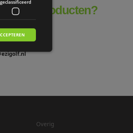
geclassificeerd
 in onze producten?
!
ACCEPTEREN
g meer.
ezigolf.nl
rd
elding en
 maken tussen
 om geldige
n hun website.
Overig
 maken tussen
 om geldige
n hun website.