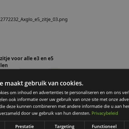
itje voor alle e3 en e5 modellen
aders
zitje voor alle e3 en e5
len
0
rraad
e maakt gebruik van cookies.
kies om inhoud en advertenties te personaliseren en om ons ver
len ook informatie over uw gebruik van onze site met onze adver
 die deze kunnen combineren met andere informatie die u aan hen
n verzameld door uw gebruik van hun diensten.
Privacybeleid
Prestatie
Targeting
Functioneel