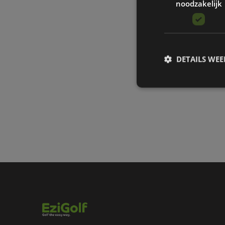
noodzakelijk
DETAILS WE
S
Strikt noodzakelijke
accountbeheer. De we
Naam
__cf_bm
__cf_bm