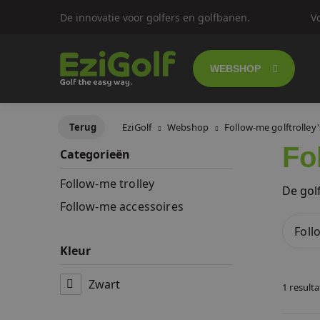
De innovatie voor golfers en golfbanen.
V
WEBSHOP
Follow-me golf
Terug
EziGolf
Webshop
Follow-me golftrolley'
Fo
Categorieën
Elektrische gol
Follow-me trolley
De golf
Push trolley's
Follow-me accessoires
Foll
Golfscooters
Kleur
Lichtgewicht g
Zwart
1 result
SALES