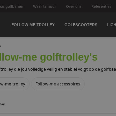
oor golfbanen
Waar te huur
Over ons
Referenties
FOLLOW-ME TROLLEY
GOLFSCOOTERS
LIC
trolley's
s
llow-me golftrolley's
ftrolley's
trolley die jou volledige veilig en stabiel volgt op de golfba
ow-me trolley
Follow-me accessoires
olfbuggy's
aten