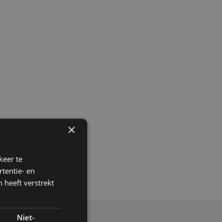
×
keer te
tentie- en
 heeft verstrekt
Niet-