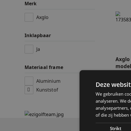
Merk
Accessoires
Axglo z
Axglo
Accu's & Accul
Inklapbaar
Onderdelen
Ja
Axglo 
model
Materiaal frame
€ 79,0
Aluminium
Op voo
Deze websit
Kunststof
We gebruiken coo
analyseren. We de
analysepartners,
of die zij hebbe
Strikt