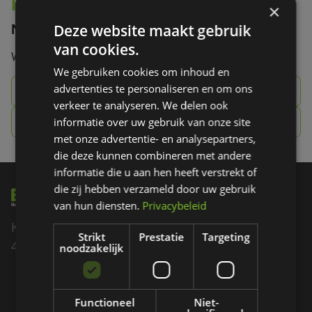
Interesse in onze producten?
×
Deze website maakt gebruik
Neem contact op!
van cookies.
Wij vertellen je graag meer.
We gebruiken cookies om inhoud en
advertenties te personaliseren en om ons
085 - 007 60 70
verkeer te analyseren. We delen ook
info@ezigolf.nl
informatie over uw gebruik van onze site
met onze advertentie- en analysepartners,
die deze kunnen combineren met andere
informatie die u aan hen heeft verstrekt of
die zij hebben verzameld door uw gebruik
van hun diensten.
Privacybeleid
Kadedijk 82
Strikt
Prestatie
Targeting
4793 GD Fijnaart
noodzakelijk
085 - 007 60 70
Functioneel
Niet-
INFO@EZIGOLF.NL