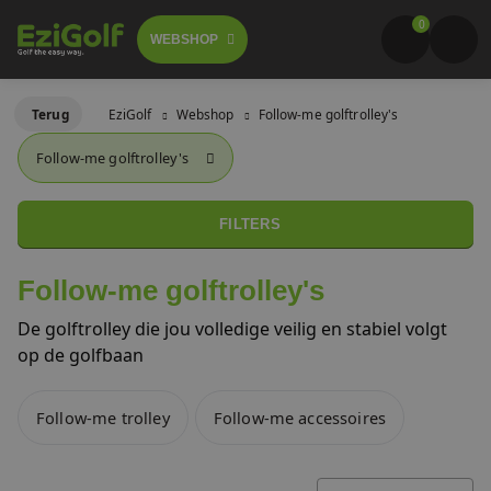
0
WEBSHOP
Follow-me golftrolley's
Terug
EziGolf
Webshop
Follow-me golftrolley's
FOLLOW-ME TROLLEY
Follow-me golftrolley's
GOLFSCOOTERS
Elektrische golftrolley's
 GA BESTELLEN
LICHTGEWICHT BUGGY
FILTERS
Push trolley's
GOLFBUGGY
Follow-me golftrolley's
Golfscooters
De golftrolley die jou volledige veilig en stabiel volgt
Voor golfbanen
op de golfbaan
Waar te huur
Lichtgewicht golfbuggy's
Follow-me trolley
Follow-me accessoires
Over ons
SALES
Referenties