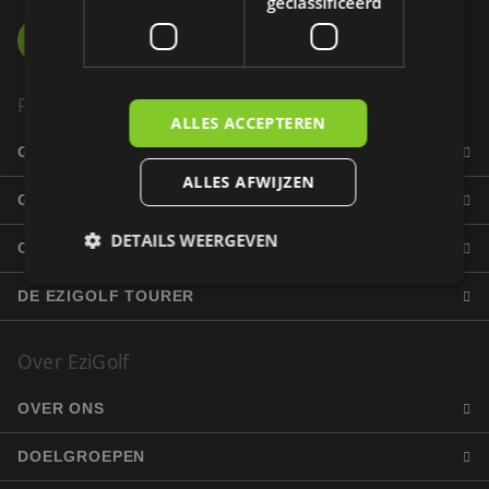
geclassificeerd
Product
ALLES ACCEPTEREN
GOLFBANEN
ALLES AFWIJZEN
GOLFERS
DETAILS WEERGEVEN
ONDERNEMERS
DE EZIGOLF TOURER
Strikt noodzakelijk
Prestatie
Targeting
Over EziGolf
Functioneel
Niet-geclassificeerd
Strikt noodzakelijke cookies maken de
OVER ONS
kernfunctionaliteiten van de website mogelijk, zoals
gebruikersaanmelding en accountbeheer. De
website kan niet goed worden gebruikt zonder de
DOELGROEPEN
strikt noodzakelijke cookies.