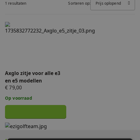
1 resultaten
Sorteren op:
Prijs oplopend
FAQ
Accessoires
Nieuws
Axglo zitje voor alle e3 en e5 modellen
Accu's & Acculaders
Contact
Onderdelen
Axglo zitje voor alle e3
en e5 modellen
€ 79,00
Op voorraad