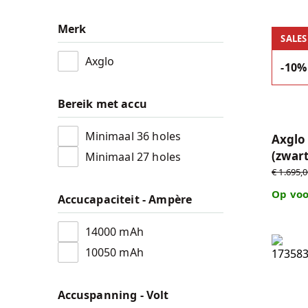
Accessoires
Merk
Axglo e
SALES
Accu's & Accul
Axglo
-10%
Onderdelen
Bereik met accu
Minimaal 36 holes
Axglo 
(zwart
Minimaal 27 holes
€ 1.695,
Op voo
Accucapaciteit - Ampère
14000 mAh
Axglo e
10050 mAh
Accuspanning - Volt