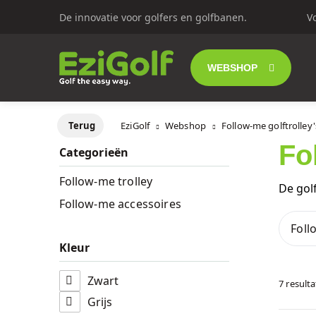
De innovatie voor golfers en golfbanen.
V
WEBSHOP
Follow-me golf
Terug
EziGolf
Webshop
Follow-me golftrolley'
Fo
Categorieën
Elektrische gol
Follow-me trolley
De golf
Push trolley's
Follow-me accessoires
Foll
Golfscooters
Kleur
Lichtgewicht g
Zwart
7 result
Grijs
SALES