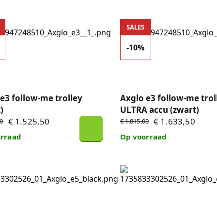
3 follow-me trolley (zwart)
Axglo e3 follow-me trolley
SALES
aders
-10%
e3 follow-me trolley
Axglo e3 follow-me trol
)
ULTRA accu (zwart)
€ 1.525,50
€ 1.633,50
00
€ 1.815,00
rraad
Op voorraad
5 follow-me trolley (zwart)
Axglo e5 follow-me trolley