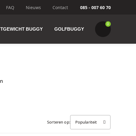
FAQ
Nieuws
Contact
085 - 007 60 70
0
HTGEWICHT BUGGY
GOLFBUGGY
an
Wijzig winkelwagen
IK GA BESTELLEN
Sorteren op:
Populariteit