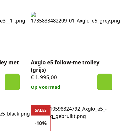
 met ULTRA accu (zwart)
Axglo e5 follow-me trolley (grijs)
ley met
Axglo e5 follow-me trolley
(grijs)
€ 1.995,00
Op voorraad
 met ULTRA accu (zwart)
Demomodel - Axglo e5 follow-me trolley - 10%
SALES
-10%