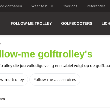
oor golfbanen
Waar te huur
Over ons
Referenties
FOLLOW-ME TROLLEY
GOLFSCOOTERS
LIC
trolley's
s
llow-me golftrolley's
ftrolley's
trolley die jou volledige veilig en stabiel volgt op de golfba
ow-me trolley
Follow-me accessoires
olfbuggy's
aten