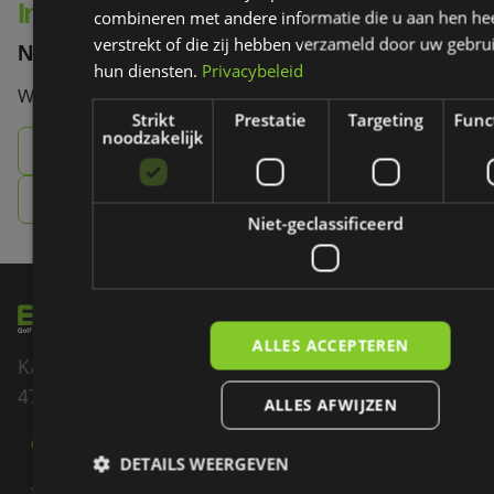
Interesse in onze producten?
combineren met andere informatie die u aan hen he
verstrekt of die zij hebben verzameld door uw gebru
Neem contact op!
hun diensten.
Privacybeleid
Wij vertellen je graag meer.
Strikt
Prestatie
Targeting
Func
noodzakelijk
085 - 007 60 70
info@ezigolf.nl
Niet-geclassificeerd
ALLES ACCEPTEREN
Kadedijk 82
4793 GD Fijnaart
ALLES AFWIJZEN
085 - 007 60 70
DETAILS WEERGEVEN
INFO@EZIGOLF.NL