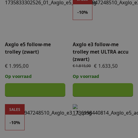
-10%
Axglo e5 follow-me
Axglo e3 follow-me
trolley (zwart)
trolley met ULTRA accu
(zwart)
€ 1.995,00
€ 1.633,50
€ 1.815,00
Op voorraad
Op voorraad
Axglo e3 follow-me trolley (zwart)
Axglo ULTRA accu (zwart) 1
SALES
-10%