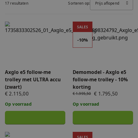
17 resultaten
Sorteren op:
Prijs aflopend
FAQ
Accessoires
Nieuws
Axglo e5 follow-me trolley met ULTRA accu (zwart)
Demomodel - Axglo e5 follow
SALES
Accu's & Acculaders
Contact
-10%
Onderdelen
Axglo e5 follow-me
Demomodel - Axglo e5
trolley met ULTRA accu
follow-me trolley - 10%
(zwart)
korting
€ 2.115,00
€ 1.795,50
€ 1.995,50
Op voorraad
Op voorraad
Axglo e5 follow-me trolley (zwart)
Axglo e3 follow-me trolley 
SALES