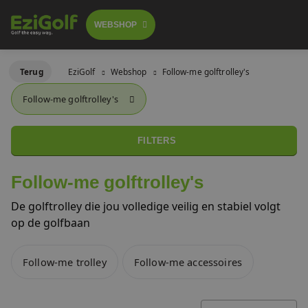
WEBSHOP
Follow-me golftrolley's
Terug
EziGolf
Webshop
Follow-me golftrolley's
FOLLOW-ME TROLLEY
Follow-me golftrolley's
GOLFSCOOTERS
Elektrische golftrolley's
 GA BESTELLEN
LICHTGEWICHT BUGGY
FILTERS
Push trolley's
GOLFBUGGY
Follow-me golftrolley's
Golfscooters
De golftrolley die jou volledige veilig en stabiel volgt
Voor golfbanen
op de golfbaan
Waar te huur
Lichtgewicht golfbuggy's
Follow-me trolley
Follow-me accessoires
Over ons
SALES
Referenties