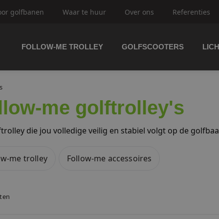
oor golfbanen
Waar te huur
Over ons
Referenties
FOLLOW-ME TROLLEY
GOLFSCOOTERS
LIC
trolley's
s
llow-me golftrolley's
ftrolley's
trolley die jou volledige veilig en stabiel volgt op de golfba
ow-me trolley
Follow-me accessoires
olfbuggy's
aten