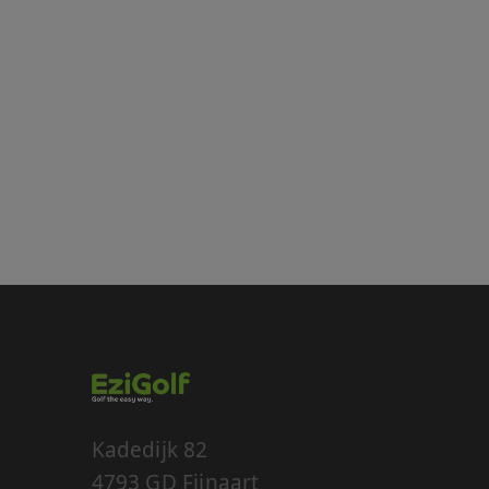
accountbeheer. De we
Naam
__cf_bm
__cf_bm
__cf_bm
__cf_bm
CookieScriptConse
PHPSESSID
Kadedijk 82
4793 GD Fijnaart