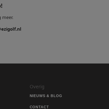
!
g meer.
 maken tussen
 om geldige
ezigolf.nl
n hun website.
 maken tussen
 om geldige
n hun website.
 maken tussen
 om geldige
n hun website.
 maken tussen
 om geldige
n hun website.
ipt.com-service om
Overig
en. De cookie-
m correct te werken.
NIEUWS & BLOG
n de PHP-taal. Dit
ie wordt gebruikt
uden. Het is
d nummer, hoe het
CONTACT