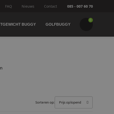
FAQ
Nieuws
Contact
085 - 007 60 70
0
HTGEWICHT BUGGY
GOLFBUGGY
an
Wijzig winkelwagen
IK GA BESTELLEN
Sorteren op:
Prijs oplopend