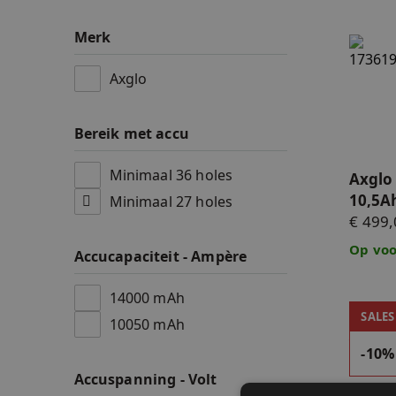
Accessoires
Merk
Axglo e
Accu's & Accul
Axglo
Onderdelen
Bereik met accu
Minimaal 36 holes
Axglo 
10,5A
Minimaal 27 holes
€ 499,
Op voo
Accucapaciteit - Ampère
14000 mAh
Demomo
SALES
10050 mAh
-10%
Accuspanning - Volt