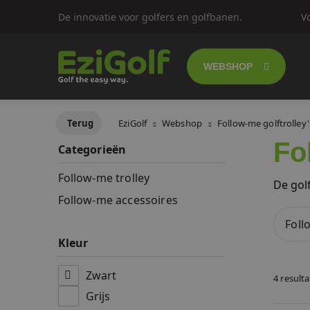
De innovatie voor golfers en golfbanen.
V
WEBSHOP
Follow-me golf
Terug
EziGolf
Webshop
Follow-me golftrolley'
Fo
Categorieën
Elektrische gol
Follow-me trolley
De golf
Push trolley's
Follow-me accessoires
Foll
Golfscooters
Kleur
Lichtgewicht g
Zwart
4 result
Grijs
SALES