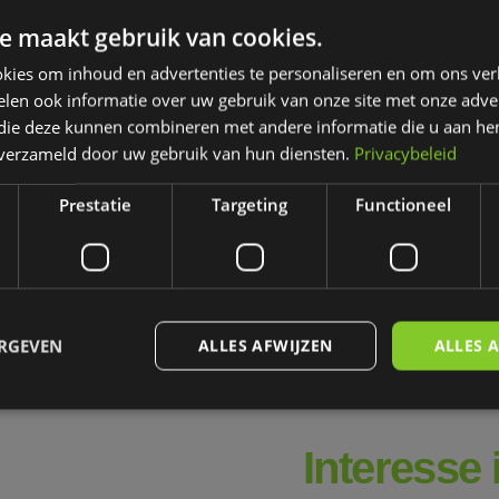
e maakt gebruik van cookies.
odel - Axglo e5 follow-
kies om inhoud en advertenties te personaliseren en om ons ver
lley - 10% korting
len ook informatie over uw gebruik van onze site met onze adver
€ 1.795,50
50
 die deze kunnen combineren met andere informatie die u aan hen
rraad
n verzameld door uw gebruik van hun diensten.
Privacybeleid
Prestatie
Targeting
Functioneel
ERGEVEN
ALLES AFWIJZEN
ALLES 
Interesse
trikt noodzakelijk
Prestatie
Targeting
Functioneel
Niet-geclassificee
 cookies maken de kernfunctionaliteiten van de website mogelijk, zoals gebruikersaanm