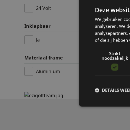
24 Volt
Deze websit
Demom
We gebruiken coo
me tro
Inklapbaar
analyseren. We de
€ 1.995,
analysepartners,
Ja
Op voo
of die zij hebbe
Strikt
Materiaal frame
noodzakelijk
Aluminium
DETAILS WE
S
Strikt noodzakelijke