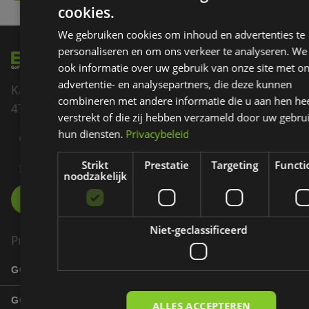
cookies.
We gebruiken cookies om inhoud en advertenties te
personaliseren en om ons verkeer te analyseren. We
ook informatie over uw gebruik van onze site met o
advertentie- en analysepartners, die deze kunnen
Kadedijk 82
combineren met andere informatie die u aan hen hee
4793 GD Fijnaart
verstrekt of die zij hebben verzameld door uw gebru
hun diensten.
Privacybeleid
085 - 007 60 70
Strikt
Prestatie
Targeting
Functi
INFO@EZIGOLF.NL
noodzakelijk
Niet-geclassificeerd
Product
GOLFBANEN
GOLFERS
ALLES ACCEPTEREN