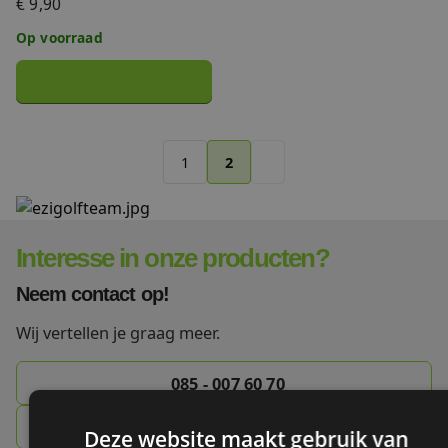
€ 9,90
Op voorraad
1
2
Interesse in onze producten?
Neem contact op!
Wij vertellen je graag meer.
085 - 007 60 70
info@ezigolf.nl
Deze website maakt gebruik van