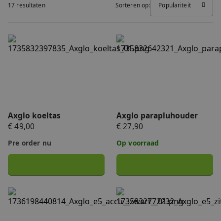
17 resultaten
Sorteren op:
Populariteit
FAQ
Accessoires
Nieuws
Axglo koeltas
Axglo parapluhouder
Accu's & Acculaders
Contact
Onderdelen
Axglo koeltas
Axglo parapluhouder
€ 49,00
€ 27,90
Pre order nu
Op voorraad
Axglo ULTRA accu (zwart) 14,0Ah
Axglo zitje voor alle e3 en 