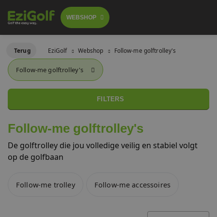
WEBSHOP
Follow-me golftrolley's
Terug
EziGolf
Webshop
Follow-me golftrolley's
FOLLOW-ME TROLLEY
Follow-me golftrolley's
GOLFSCOOTERS
Elektrische golftrolley's
 GA BESTELLEN
LICHTGEWICHT BUGGY
FILTERS
Push trolley's
GOLFBUGGY
Follow-me golftrolley's
Golfscooters
De golftrolley die jou volledige veilig en stabiel volgt
Voor golfbanen
op de golfbaan
Waar te huur
Lichtgewicht golfbuggy's
Follow-me trolley
Follow-me accessoires
Over ons
SALES
Referenties